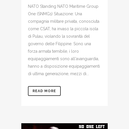
NATO Standing NATO Maritime Group
One (SNMG1) Situazione: Una
compagnia militare privata, conosciuta
come CSAT, ha invaso la piccola isola
di Pulau, violando la sovranità del
governo delle Filippine. Sono una
forza armata temibile, i loro
equipaggiamenti sono all'avanguardia,
hanno a disposizione equipaggiamenti
di ultima generazione, mezzi di...
READ MORE