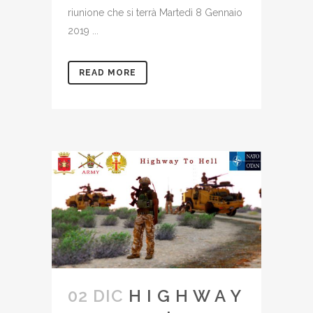
riunione che si terrà Martedì 8 Gennaio
2019 ...
READ MORE
02 DIC
H I G H W A Y