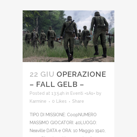
22 GIU
OPERAZIONE
– FALL GELB –
Posted at 13:54h
in
Eventi =sAs=
by
Karmine
0
Likes
Share
TIPO DI MISSIONE: CoopNUMERO
MASSIMO GIOCATORI: 40LUOGO:
Neaville DATA e ORA: 10 Maggio 1940,