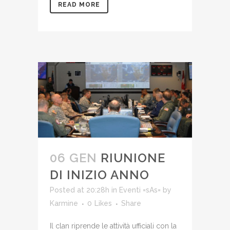
READ MORE
06 GEN
RIUNIONE
DI INIZIO ANNO
Posted at 20:28h
in
Eventi =sAs=
by
Karmine
0
Likes
Share
Il clan riprende le attività ufficiali con la