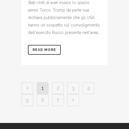
Stati Uniti di aver invaso lo spazio
aereo Turco, Trump da parte sua
dichiara pubblicamente che gli USA
hanno un sospetto sul coinvolgimento
dell'esercito Russo presente nell'area...
READ MORE
1
2
3
4
5
6
7