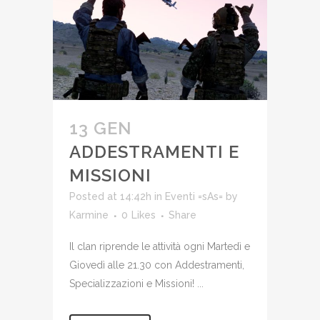
13 GEN
ADDESTRAMENTI E
MISSIONI
Posted at 14:42h
in
Eventi =sAs=
by
Karmine
0
Likes
Share
Il clan riprende le attività ogni Martedì e
Giovedì alle 21.30 con Addestramenti,
Specializzazioni e Missioni! ...