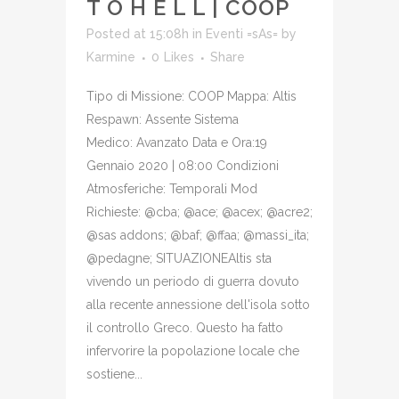
T O H E L L | COOP
Posted at 15:08h
in
Eventi =sAs=
by
Karmine
0
Likes
Share
Tipo di Missione: COOP Mappa: Altis
Respawn: Assente Sistema
Medico: Avanzato Data e Ora:19
Gennaio 2020 | 08:00 Condizioni
Atmosferiche: Temporali Mod
Richieste: @cba; @ace; @acex; @acre2;
@sas addons; @baf; @ffaa; @massi_ita;
@pedagne; SITUAZIONEAltis sta
vivendo un periodo di guerra dovuto
alla recente annessione dell'isola sotto
il controllo Greco. Questo ha fatto
infervorire la popolazione locale che
sostiene...