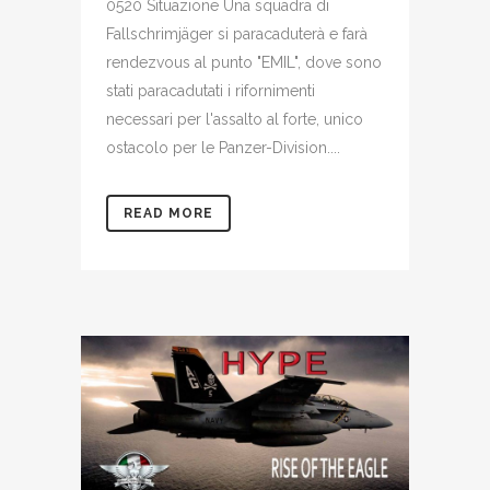
0520 Situazione Una squadra di
Fallschrimjäger si paracaduterà e farà
rendezvous al punto "EMIL", dove sono
stati paracadutati i rifornimenti
necessari per l'assalto al forte, unico
ostacolo per le Panzer-Division....
READ MORE