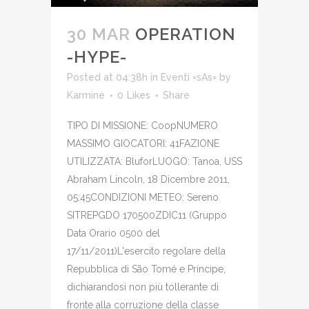
30 MAR
OPERATION
-HYPE-
Posted at 04:38h
in
Eventi =sAs=
by
Karmine
0
Likes
Share
TIPO DI MISSIONE: CoopNUMERO
MASSIMO GIOCATORI: 41FAZIONE
UTILIZZATA: BluforLUOGO: Tanoa, USS
Abraham Lincoln, 18 Dicembre 2011,
05:45CONDIZIONI METEO: Sereno
SITREPGDO 170500ZDIC11 (Gruppo
Data Orario 0500 del
17/11/2011)L'esercito regolare della
Repubblica di São Tomé e Príncipe,
dichiarandosi non più tollerante di
fronte alla corruzione della classe