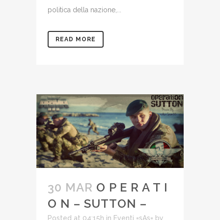
politica della nazione,...
READ MORE
30 MAR
O P E R A T I
O N – SUTTON –
Posted at 04:15h
in
Eventi =sAs=
by