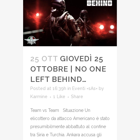
25 OTT
GIOVEDÌ 25
OTTOBRE | NO ONE
LEFT BEHIND…
Posted at 16:39h
in
Eventi =sAs=
by
Karmine
1
Like
Share
Team vs Team Situazione Un
elicottero da attacco Americano è stato
presumibilmente abbattuto al confine
tra Siria e Turchia. Ankara accusa gli