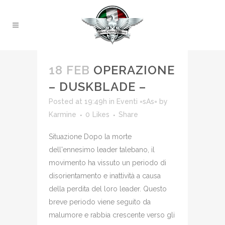
18 FEB
OPERAZIONE
– DUSKBLADE –
Posted at 19:49h
in
Eventi =sAs=
by
Karmine
0
Likes
Share
Situazione Dopo la morte
dell'ennesimo leader talebano, il
movimento ha vissuto un periodo di
disorientamento e inattività a causa
della perdita del loro leader. Questo
breve periodo viene seguito da
malumore e rabbia crescente verso gli