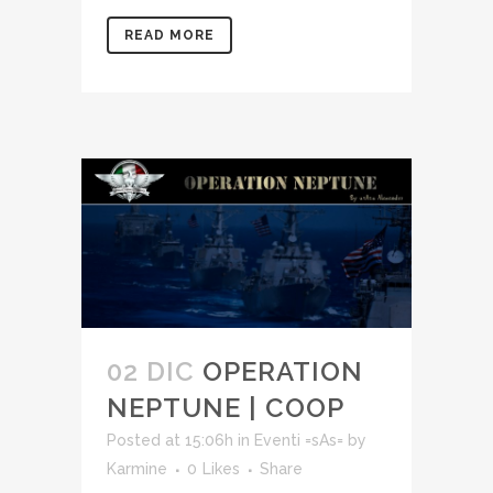
READ MORE
02 DIC
OPERATION
NEPTUNE | COOP
Posted at 15:06h
in
Eventi =sAs=
by
Karmine
0
Likes
Share