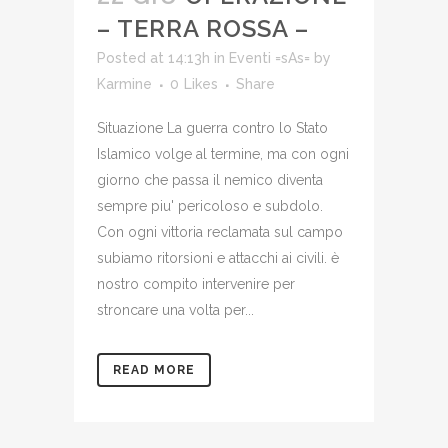
– TERRA ROSSA –
Posted at 14:13h
in
Eventi =sAs=
by
Karmine
0
Likes
Share
Situazione La guerra contro lo Stato
Islamico volge al termine, ma con ogni
giorno che passa il nemico diventa
sempre piu' pericoloso e subdolo.
Con ogni vittoria reclamata sul campo
subiamo ritorsioni e attacchi ai civili. è
nostro compito intervenire per
stroncare una volta per...
READ MORE