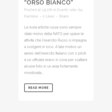
“ORSO BIANCO”
Posted at 19:27h
in
Eventi =sAs=
by
Karmine
0
Likes
Share
Le isole artiche russe sono sempre
state mirino della NATO per spiare le
attività che l'esercito Russo si impegna
a svolgere in loco. A tale motivo un
aereo dell'esercito Italiano con 2 piloti
e un ufficiale erano in zona per scattare
alcune foto in un area fortemente
monitorata...
READ MORE