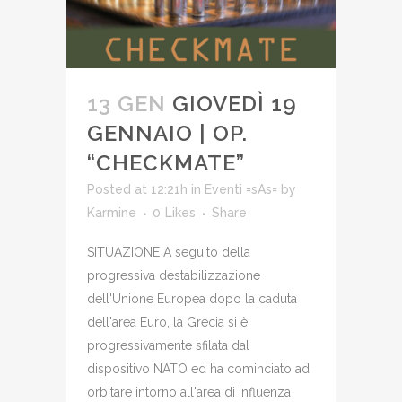
13 GEN
GIOVEDÌ 19
GENNAIO | OP.
“CHECKMATE”
Posted at 12:21h
in
Eventi =sAs=
by
Karmine
0
Likes
Share
SITUAZIONE A seguito della
progressiva destabilizzazione
dell'Unione Europea dopo la caduta
dell'area Euro, la Grecia si è
progressivamente sfilata dal
dispositivo NATO ed ha cominciato ad
orbitare intorno all'area di influenza