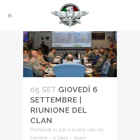
05 SET
GIOVEDÌ 6
SETTEMBRE |
RIUNIONE DEL
CLAN
Posted at 01:34h
in
Eventi =sAs=
by
Karmine
0
Likes
Share