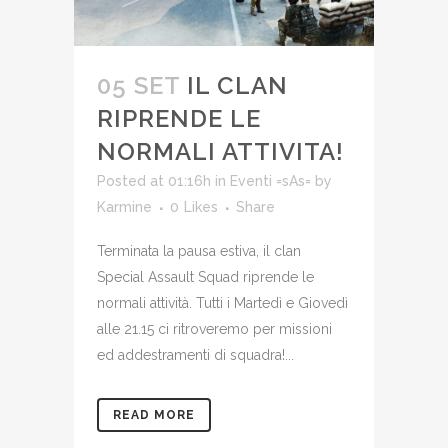
05 SET
IL CLAN
RIPRENDE LE
NORMALI ATTIVITA!
Posted at 01:16h
in
Eventi =sAs=
by
Karmine
0
Likes
Share
Terminata la pausa estiva, il clan
Special Assault Squad riprende le
normali attività. Tutti i Martedì e Giovedì
alle 21.15 ci ritroveremo per missioni
ed addestramenti di squadra!...
READ MORE