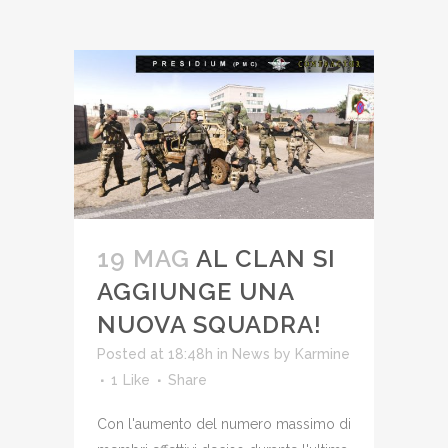
19 MAG
AL CLAN SI
AGGIUNGE UNA
NUOVA SQUADRA!
Posted at 18:48h
in
News
by
Karmine
1
Like
Share
Con l'aumento del numero massimo di