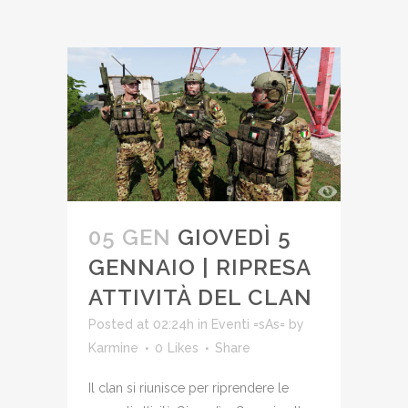
05 GEN
GIOVEDÌ 5
GENNAIO | RIPRESA
ATTIVITÀ DEL CLAN
Posted at 02:24h
in
Eventi =sAs=
by
Karmine
0
Likes
Share
Il clan si riunisce per riprendere le