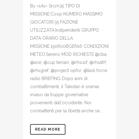
By =sAs= Srcm35 TIPO DI
MISSIONE:Coop NUMERO MASSIMO
GIOCATORI:35 FAZIONE
UTILIZZATA:Indipendenti GRUPPO
DATA ORARIO DELLA
MISSIONE:150600BGEN16 CONDIZIONI
METEO:Sereno MOD RICHIESTE:@cba;
@ace; @cup terrain; @rhsusf; @rhsafrf;
@rhsgref; @project opfor; @task force
radio BRIEFING Dopo anni di
combattimenti, il Takistan è oramai
invaso da truppe governative
provenienti dall'occidente. Noi
combattenti per la libertà anche se...
READ MORE