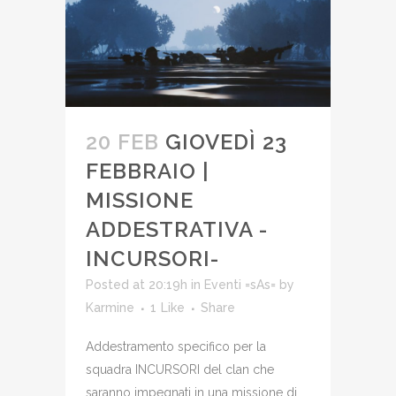
20 FEB
GIOVEDÌ 23
FEBBRAIO |
MISSIONE
ADDESTRATIVA -
INCURSORI-
Posted at 20:19h
in
Eventi =sAs=
by
Karmine
1
Like
Share
Addestramento specifico per la
squadra INCURSORI del clan che
saranno impegnati in una missione di