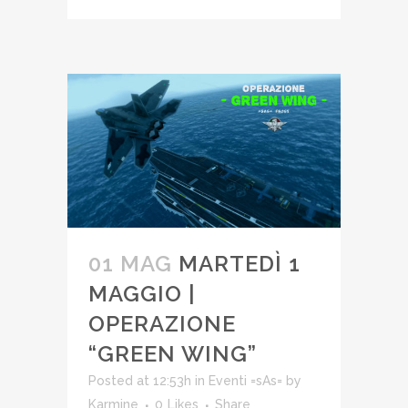
01 MAG
MARTEDÌ 1
MAGGIO |
OPERAZIONE
“GREEN WING”
Posted at 12:53h
in
Eventi =sAs=
by
Karmine
0
Likes
Share