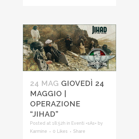
24 MAG
GIOVEDÌ 24
MAGGIO |
OPERAZIONE
“JIHAD”
Posted at 18:52h
in
Eventi =sAs=
by
Karmine
0
Likes
Share