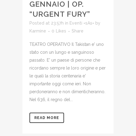
GENNAIO | OP.
“URGENT FURY”
Posted at 23:57h
in
Eventi =sAs=
by
Karmine
0
Likes
Share
TEATRO OPERATIVO Il Takistan e' uno
stato con un lungo e sanguinoso
passato. E' un paese di persone che
ricordano sempre le loro origine e per
le quali la storia centenaria e'
importante oggi come ieri. Non
perdoneranno e non dimenticheranno.
Nel 636, il regno del...
READ MORE