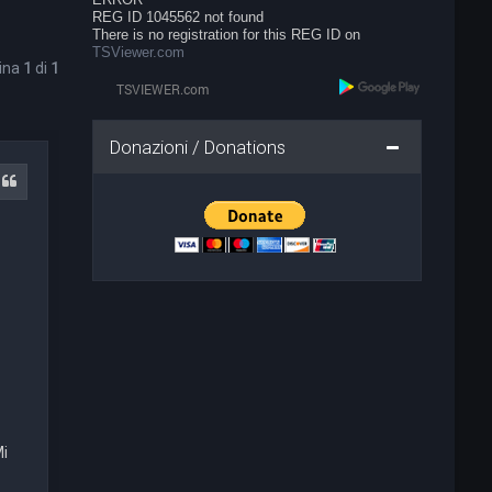
REG ID 1045562 not found
There is no registration for this REG ID on
TSViewer.com
gina
1
di
1
Donazioni / Donations
Cita
Mi