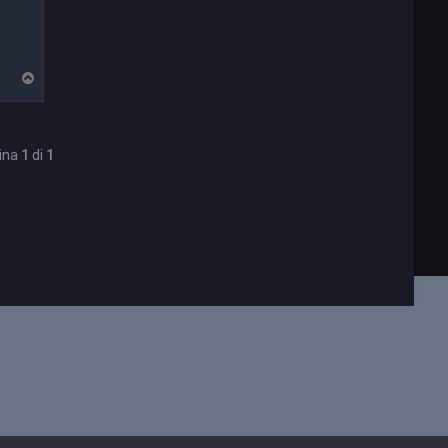
T
o
p
gina
1
di
1