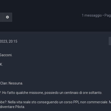
1 messaggio • Pa
Cerca
Ricerca avanzata
2023, 20:15
Sacconi.
K.
 Clan: Nessuna.
 Ho fatto qualche misisone, possiedo un centinaio di ore soltanto.
ebbe?: Nella vita reale sto conseguendo un corso PPL non commerciale. 
iventare Pilota.