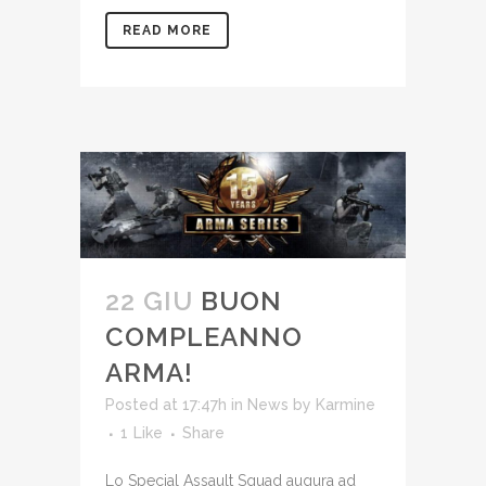
READ MORE
22 GIU
BUON
COMPLEANNO
ARMA!
Posted at 17:47h
in
News
by
Karmine
1
Like
Share
Lo Special Assault Squad augura ad