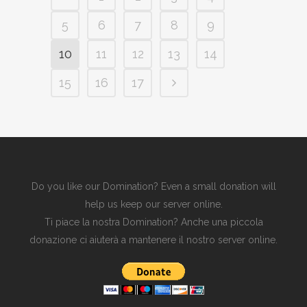
5
6
7
8
9
10
11
12
13
14
15
16
17
Do you like our Domination? Even a small donation will
help us keep our server online.
Ti piace la nostra Domination? Anche una piccola
donazione ci aiuterà a mantenere il nostro server online.