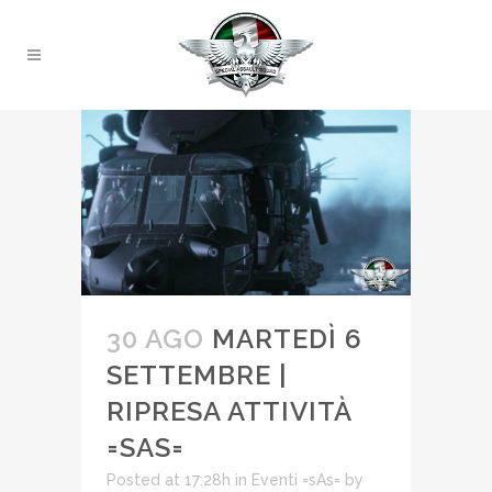
30 AGO
MARTEDÌ 6
SETTEMBRE |
RIPRESA ATTIVITÀ
=SAS=
Posted at 17:28h
in
Eventi =sAs=
by