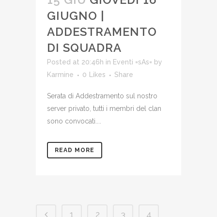
GIUGNO |
ADDESTRAMENTO
DI SQUADRA
Posted at 20:46h
in
Eventi =sAs=
by
Karmine
0
Likes
Share
Serata di Addestramento sul nostro
server privato, tutti i membri del clan
sono convocati....
READ MORE
1
2
3
4