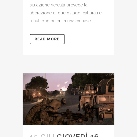
situazione ricreata prevede la
liberazione di due ostaggi catturati e
tenuti prigionieri in una ex base...
READ MORE
15 GIU
GIOVEDÌ 16