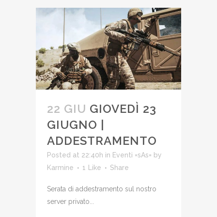
22 GIU
GIOVEDÌ 23
GIUGNO |
ADDESTRAMENTO
Posted at 22:40h
in
Eventi =sAs=
by
Karmine
1
Like
Share
Serata di addestramento sul nostro
server privato...