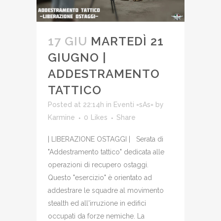
17 GIU
MARTEDÌ 21
GIUGNO |
ADDESTRAMENTO
TATTICO
Posted at 22:14h
in
Eventi =sAs=
by
Karmine
0
Likes
Share
| LIBERAZIONE OSTAGGI | Serata di
"Addestramento tattico" dedicata alle
operazioni di recupero ostaggi.
Questo "esercizio" è orientato ad
addestrare le squadre al movimento
stealth ed all'irruzione in edifici
occupati da forze nemiche. La