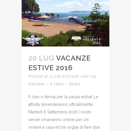
20 LUG
VACANZE
ESTIVE 2016
Posted at 11:14h
in
Eventi =sAs=
by
Karmine
0
Likes
Share
Il clan si ferma per la pausa estiva! Le
attività riprenderanno ufficialmente
Martedì 6 Settembre 2016 I nostri
server rimarranno online per chi
rimane a casa ed ha voglia di fare due