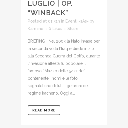
LUGLIO | OP.
“WINBACK”
Posted at 01:31h
in
Eventi =sAs=
by
Karmine
0
Likes
Share
BRIEFING Nel 2003 la Nato invase per
la seconda volta l'Iraq e diede inizio
alla Seconda Guerra del Golfo, durante
l'invasione alleata fu popolare il
famoso ''Mazzo delle 52 carte''
contenente i nomi e le foto
segnaletiche di tutti i gerarchi del
regime Iracheno. Oggi a...
READ MORE