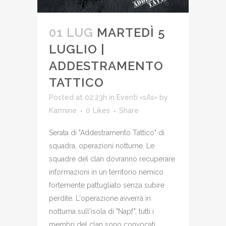
01 LUG
MARTEDÌ 5
LUGLIO |
ADDESTRAMENTO
TATTICO
Posted at 02:23h
in
Eventi =sAs=
by
Karmine
0
Likes
Share
Serata di "Addestramento Tattico" di
squadra, operazioni notturne. Le
squadre del clan dovranno recuperare
informazioni in un territorio nemico
fortemente pattugliato senza subire
perdite. L'operazione avverrà in
notturna sull'isola di "Napf", tutti i
membri del clan sono convocati. ...