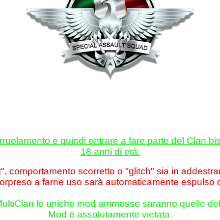
rruolamento e quindi entrare a fare parte del Clan 
18 anni di età.
t", comportamento scorretto o "glitch" sia in addestr
orpreso a farne uso sarà automaticamente espulso d
di MultiClan le uniche mod ammesse saranno quelle de
Mod è assolutamente vietata.