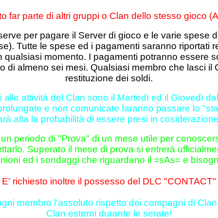
to far parte di altri gruppi o Clan dello stesso gioco (A
erve per pagare il Server di gioco e le varie spese 
se). Tutte le spese ed i pagamenti saranno riportat
 in qualsiasi momento. I pagamenti potranno essere s
odo di almeno sei mesi. Qualsiasi membro che lasci i
restituzione dei soldi.
i alle attività del Clan sono il Martedì ed il Giovedì da
rolungate e non comunicate faranno passare lo "statu
arà alta la probabilità di essere presi in cosiderazion
 un periodo di "Prova" di un mese utile per conoscers
rlo. Superato il mese di prova si entrerà ufficialment
nioni ed i sondaggi che riguardano il =sAs= e bisogne
E' richiesto inoltre il possesso del DLC "CONTACT"
 ogni membro l'assoluto rispetto dei compagni di Clan
Clan esterni durante le serate!