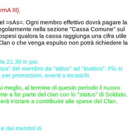
rmA III).
del =sAs=. Ogni membro effettivo dovrà pagare la
i regolarmente nella sezione "Cassa Comune" sul
ospesi qualora la cassa raggiunga una cifra utile
l Clan o che venga espulso non potrà richiedere la
lle 21.30 in poi.
s" del membro da "attivo" ad "inattivo". Più si
e per promozioni, eventi o incarichi.
i meglio, al termine di questo periodo il nuovo
e a far parte del clan con lo "status" di Soldato,
rà iniziare a contribuire alle spese del Clan.
 e dei membri di