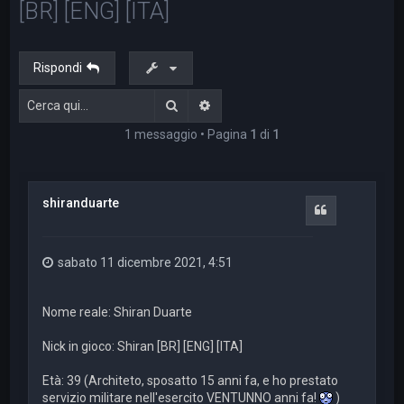
[BR] [ENG] [ITA]
a
Rispondi
Cerca
Ricerca avanzata
1 messaggio • Pagina
1
di
1
shiranduarte
Cita
sabato 11 dicembre 2021, 4:51
Nome reale: Shiran Duarte
Nick in gioco: Shiran [BR] [ENG] [ITA]
Età: 39 (Architeto, sposatto 15 anni fa, e ho prestato
servizio militare nell'esercito VENTUNNO anni fa!
)