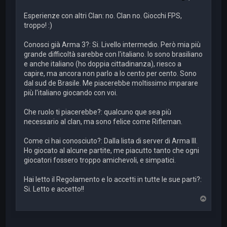
Esperienze con altri Clan: no. Clan no. Giocchi FPS,
troppo! :)
Conosci già Arma 3?: Si. Livello intermedio. Però mia più
grande difficoltà sarebbe con l'italiano. Io sono brasiliano
e anche italiano (ho doppia cittadinanza), riesco a
capire, ma ancora non parlo a lo cento per cento. Sono
dal sud de Brasile. Me piacerebbe moltissimo imparare
più l'italiano giocando con voi.
Che ruolo ti piacerebbe?: qualcuno que sea più
necessario al clan, ma sono felice come Rifleman.
Come ci hai conosciuto?: Dalla lista di server di Arma III.
Ho giocato al alcune partite, me piacutto tanto che ogni
giocatori fossero troppo amichevoli, e simpatici.
Hai letto il Regolamento e lo accetti in tutte le sue parti?:
Si. Letto e accetto!!
T
o
p