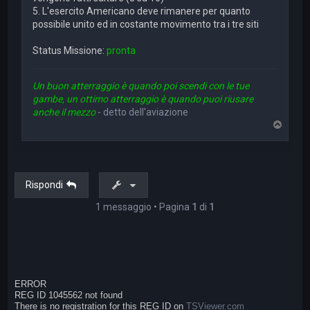
5. L'esercito Americano deve rimanere per quanto
possibile unito ed in costante movimento tra i tre siti
Status Missione:
pronta
Un buon atterraggio è quando poi scendi con le tue
gambe, un ottimo atterraggio è quando puoi riusare
anche il mezzo
- detto dell'aviazione
T
o
p
Rispondi
1 messaggio • Pagina
1
di
1
ERROR
REG ID 1045562 not found
There is no registration for this REG ID on
TSViewer.com