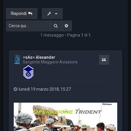
a
Rispondi
Cerca
Ricerca avanzata
1 messaggio • Pagina
1
di
1
=sAs= Alexander
Cita
Sergente Maggiore Aviazione
lunedì 19 marzo 2018, 15:27