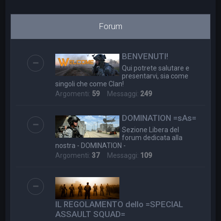
a
Forum
BENVENUTI!
Qui potrete salutare e
presentarvi, sia come
singoli che come Clan!
Argomenti:
59
Messaggi:
249
DOMINATION =sAs=
Sezione Libera del
forum dedicata alla
nostra - DOMINATION -
Argomenti:
37
Messaggi:
109
IL REGOLAMENTO dello =SPECIAL
ASSAULT SQUAD=