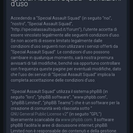
d’uso
a
Accedendo a “Special Assault Squad” (in seguito “noi”,
“nostro”, “Special Assault Squad”,
“http://specialassaultsquad.it/forum”), l’utente accetta di
essere vincolato legalmente alle seguenti condizioni d’uso.
Se non accetti di essere limitato legalmente dalle
condizioni d’uso seguenti non utilizzare i servizi offerti da
“Special Assault Squad”. Le condizioni d’uso possono
cambiare in qualunque momento, sarà nostra premura
avvisarti di tali modifiche, benché sia opportuno controllare
con frequenza queste pagine per eventuali modifiche, dato
che l’uso dei servizi di “Special Assault Squad” implica la
completa accettazione delle condizioni d’uso.
“Special Assault Squad” utilizza il sistema phpBB (in
seguito “loro”, “phpBB software”, “www.phpbb.com”,
“phpBB Limited”, “phpBB Teams”) che è un software per la
creazione di comunità web rilasciata sotto “
GNU General Public License v2
” (in seguito “GPL”)
liberamente scaricabile da
www.phpbb.com
. Il software
phpBB facilita le aree di discussione internet; phpBB
Limited non è responsabile dei contenuti e della gestione.