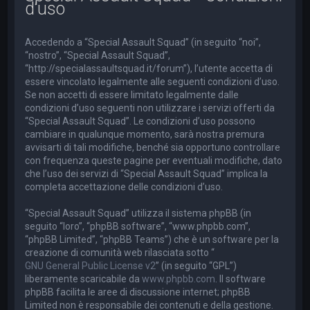
d’uso
a
Accedendo a “Special Assault Squad” (in seguito “noi”,
“nostro”, “Special Assault Squad”,
“http://specialassaultsquad.it/forum”), l’utente accetta di
essere vincolato legalmente alle seguenti condizioni d’uso.
Se non accetti di essere limitato legalmente dalle
condizioni d’uso seguenti non utilizzare i servizi offerti da
“Special Assault Squad”. Le condizioni d’uso possono
cambiare in qualunque momento, sarà nostra premura
avvisarti di tali modifiche, benché sia opportuno controllare
con frequenza queste pagine per eventuali modifiche, dato
che l’uso dei servizi di “Special Assault Squad” implica la
completa accettazione delle condizioni d’uso.
“Special Assault Squad” utilizza il sistema phpBB (in
seguito “loro”, “phpBB software”, “www.phpbb.com”,
“phpBB Limited”, “phpBB Teams”) che è un software per la
creazione di comunità web rilasciata sotto “
GNU General Public License v2
” (in seguito “GPL”)
liberamente scaricabile da
www.phpbb.com
. Il software
phpBB facilita le aree di discussione internet; phpBB
Limited non è responsabile dei contenuti e della gestione.