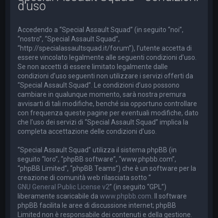
d’uso
a
Accedendo a “Special Assault Squad” (in seguito “noi”,
“nostro”, “Special Assault Squad”,
“http://specialassaultsquad.it/forum”), l’utente accetta di
essere vincolato legalmente alle seguenti condizioni d’uso.
Se non accetti di essere limitato legalmente dalle
condizioni d’uso seguenti non utilizzare i servizi offerti da
“Special Assault Squad”. Le condizioni d’uso possono
cambiare in qualunque momento, sarà nostra premura
avvisarti di tali modifiche, benché sia opportuno controllare
con frequenza queste pagine per eventuali modifiche, dato
che l’uso dei servizi di “Special Assault Squad” implica la
completa accettazione delle condizioni d’uso.
“Special Assault Squad” utilizza il sistema phpBB (in
seguito “loro”, “phpBB software”, “www.phpbb.com”,
“phpBB Limited”, “phpBB Teams”) che è un software per la
creazione di comunità web rilasciata sotto “
GNU General Public License v2
” (in seguito “GPL”)
liberamente scaricabile da
www.phpbb.com
. Il software
phpBB facilita le aree di discussione internet; phpBB
Limited non è responsabile dei contenuti e della gestione.