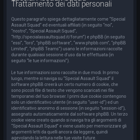
Trattamento dei dati personali
a
Questo paragrafo spiega dettagliatamente come “Special
Assault Squad” ed eventuali affiliati (in seguito “noi”,
“nostro”, “Special Assault Squad”,
“http://specialassaultsquad.it/forum”) e phpBB (in seguito
“essi”, “loro”, “phpBB software”, “www.phpbb.com”, “phpBB
Limited”, “phpBB Teams”) usano le informazioni raccolte
durante qualsiasi sessione d’uso da te effettuata (in
seguito “le tue informazioni”).
Le tue informazioni sono raccolte in due modi. In primo
luogo, mentre si naviga su “Special Assault Squad” il
software phpBB creerà un certo numero di cookie, che
sono piccoli file di testo che vengono scaricati nei file
temporanei del tuo browser. I primi due cookie contengono
solo un identificativo utente (in seguito “user-id”) ed un
identificativo anonimo di sessione (in seguito “session-id”),
assegnato automaticamente dal software phpBB. Un terzo
cookie viene creato quando si naviga tra gli argomenti di
“Special Assault Squad” e viene usato per memorizzare gli
argomenti letti da quelli ancora da leggere, quindi
agevolando la lettura nelle tue visite future.