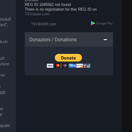
REG ID 1045562 not found
There is no registration for this REG ID on
TSViewer.com
Assault
ted”,
.
Donazioni / Donations
rà un
ult
uture.
nei
e
ggi
uo
ra
 quale