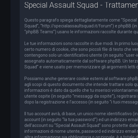
Special Assault Squad - Trattament
Questo paragrafo spiega dettagliatamente come “Special Assa
Squad”, “http://specialassaultsquad.it/forum”) e phpBB (in
“phpBB Teams”) usano le informazioni raccolte durante quals
Le tue informazioni sono raccolte in due modi. In primo lu
certo numero di cookie, che sono piccoli file di testo che ve
contengono solo un identificativo utente (in seguito “user-id
assegnato automaticamente dal software phpBB. Un terzo co
Squad” e viene usato per memorizzare gli argomenti letti da 
Possiamo anche generare cookie esterni al software phpBB
agli scopi di questo documento che intende trattare solo qu
informazioni è dato da quello che tu inserisci volontariame
utente ospite (in seguito “messaggi da ospite”), registrarsi 
dopo la registrazione e l’accesso (in seguito “i tuoi messagg
Il tuo account avrà, di base, un unico nome identificativo (
account (in seguito “la tua password”) ed un indirizzo email 
dell’account su “Special Assault Squad” sono protette dalle L
informazioni di nome utente, password ed indirizzo email ri
altra informazione sia obbligatoria o opzionale, è a totale dis