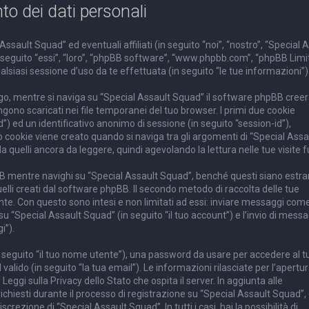
o dei dati personali
ult Squad” ed eventuali affiliati (in seguito “noi”, “nostro”, “Special 
 seguito “essi”, “loro”, “phpBB software”, “www.phpbb.com”, “phpBB Limi
iasi sessione d’uso da te effettuata (in seguito “le tue informazioni”)
ogo, mentre si naviga su “Special Assault Squad” il software phpBB cree
ngono scaricati nei file temporanei del tuo browser. I primi due cookie
”) ed un identificativo anonimo di sessione (in seguito “session-id”),
okie viene creato quando si naviga tra gli argomenti di “Special Assa
quelli ancora da leggere, quindi agevolando la lettura nelle tue visite f
 mentre navighi su “Special Assault Squad”, benché questi siano estra
elli creati dal software phpBB. Il secondo metodo di raccolta delle tue
nte. Con questo sono intesi e non limitati ad essi: inviare messaggi com
su “Special Assault Squad” (in seguito “il tuo account”) e l’invio di messa
i”).
in seguito “il tuo nome utente”), una password da usare per accedere al t
valido (in seguito “la tua email”). Le informazioni rilasciate per l’apertu
eggi sulla Privacy dello Stato che ospita il server. In aggiunta alle
chiesti durante il processo di registrazione su “Special Assault Squad”,
crezione di “Special Assault Squad”. In tutti i casi, hai la possibilità di