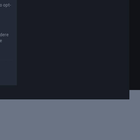
o opt-
edere
re