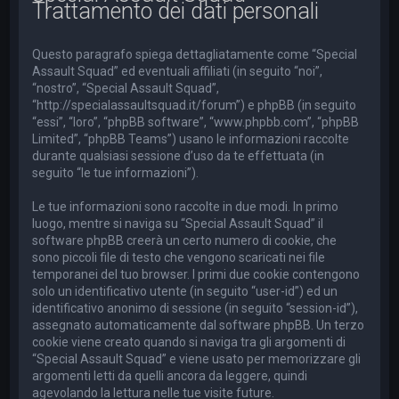
Trattamento dei dati personali
a
Questo paragrafo spiega dettagliatamente come “Special
Assault Squad” ed eventuali affiliati (in seguito “noi”,
“nostro”, “Special Assault Squad”,
“http://specialassaultsquad.it/forum”) e phpBB (in seguito
“essi”, “loro”, “phpBB software”, “www.phpbb.com”, “phpBB
Limited”, “phpBB Teams”) usano le informazioni raccolte
durante qualsiasi sessione d’uso da te effettuata (in
seguito “le tue informazioni”).
Le tue informazioni sono raccolte in due modi. In primo
luogo, mentre si naviga su “Special Assault Squad” il
software phpBB creerà un certo numero di cookie, che
sono piccoli file di testo che vengono scaricati nei file
temporanei del tuo browser. I primi due cookie contengono
solo un identificativo utente (in seguito “user-id”) ed un
identificativo anonimo di sessione (in seguito “session-id”),
assegnato automaticamente dal software phpBB. Un terzo
cookie viene creato quando si naviga tra gli argomenti di
“Special Assault Squad” e viene usato per memorizzare gli
argomenti letti da quelli ancora da leggere, quindi
agevolando la lettura nelle tue visite future.