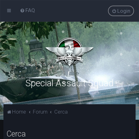
FAQ
Login
Special Assault Squad
Home
Forum
Cerca
Cerca