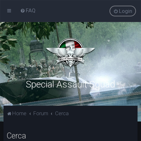
FAQ
Login
Special Assault Squad
Home
Forum
Cerca
Cerca