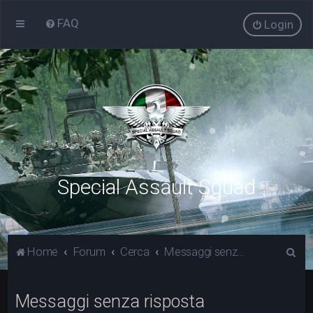
FAQ
Login
Special Assault Squad
C
Home
Forum
Cerca
Messaggi senza risposta
e
r
Messaggi senza risposta
c