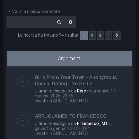
a
Vai alla ricerca avanzata
Cerca
Ricerca avanzata
La ricerca ha trovato 94 risultati
1
2
3
4
Prossimo
Argomenti
Girls From Your Town - Anonymous
Casual Dating - No Selfie
Ultimo messaggio da
Rise
«
domenica 17
maggio 2026, 20:56
Inviato in
ARRUOLAMENTO
ARRUOLAMENTO FRANCESCO
Ultimo messaggio da
Francesco_M1
«
giovedì 5 gennaio 2023, 0:44
Inviato in
ARRUOLAMENTO