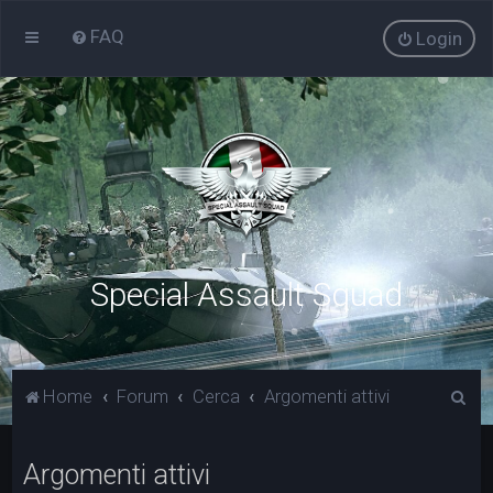
FAQ
Login
Special Assault Squad
C
Home
Forum
Cerca
Argomenti attivi
e
r
Argomenti attivi
c