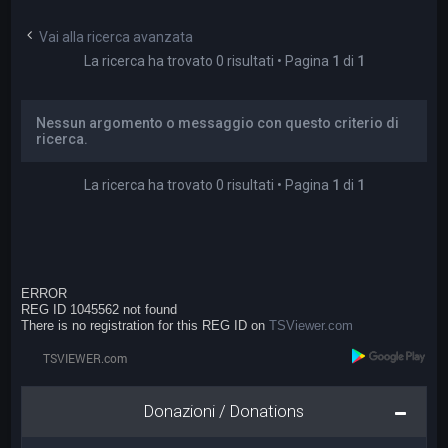
a
Vai alla ricerca avanzata
La ricerca ha trovato 0 risultati • Pagina
1
di
1
Nessun argomento o messaggio con questo criterio di
ricerca.
La ricerca ha trovato 0 risultati • Pagina
1
di
1
ERROR
REG ID 1045562 not found
There is no registration for this REG ID on
TSViewer.com
Donazioni / Donations