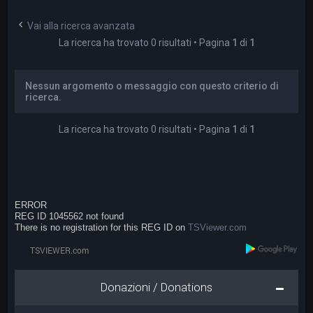
a
Vai alla ricerca avanzata
La ricerca ha trovato 0 risultati • Pagina
1
di
1
Nessun argomento o messaggio con questo criterio di
ricerca.
La ricerca ha trovato 0 risultati • Pagina
1
di
1
ERROR
REG ID 1045562 not found
There is no registration for this REG ID on
TSViewer.com
Donazioni / Donations