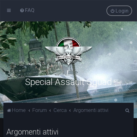
FAQ
Login
Special Assault Squad
C
Home
Forum
Cerca
Argomenti attivi
e
r
Argomenti attivi
c