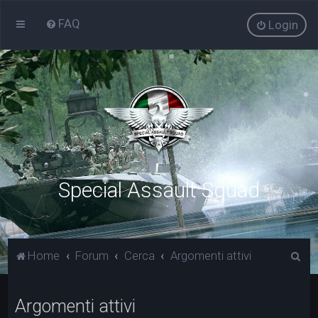
FAQ
Login
Special Assault Squad
C
Home
Forum
Cerca
Argomenti attivi
e
r
Argomenti attivi
c