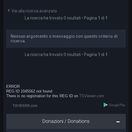
a
Vai alla ricerca avanzata
La ricerca ha trovato 0 risultati • Pagina
1
di
1
Nessun argomento o messaggio con questo criterio di
ricerca.
La ricerca ha trovato 0 risultati • Pagina
1
di
1
ERROR
REG ID 1045562 not found
There is no registration for this REG ID on
TSViewer.com
Donazioni / Donations