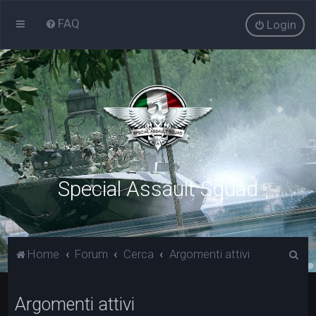
FAQ
Login
Special Assault Squad
C
Home
Forum
Cerca
Argomenti attivi
e
r
Argomenti attivi
c