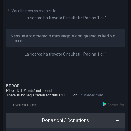
a
Vai alla ricerca avanzata
La ricerca ha trovato 0 risultati • Pagina
1
di
1
Nessun argomento o messaggio con questo criterio di
ricerca.
La ricerca ha trovato 0 risultati • Pagina
1
di
1
ERROR
REG ID 1045562 not found
There is no registration for this REG ID on
TSViewer.com
Donazioni / Donations