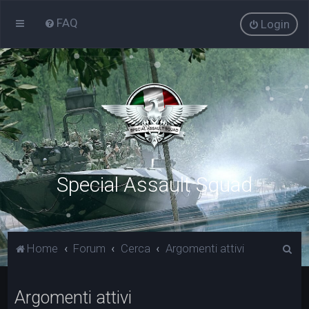
FAQ
Login
Special Assault Squad
C
Home
Forum
Cerca
Argomenti attivi
e
r
Argomenti attivi
c