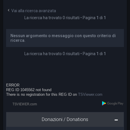
a
Vai alla ricerca avanzata
La ricerca ha trovato 0 risultati • Pagina
1
di
1
Nessun argomento o messaggio con questo criterio di
ricerca.
La ricerca ha trovato 0 risultati • Pagina
1
di
1
ERROR
REG ID 1045562 not found
There is no registration for this REG ID on
TSViewer.com
Donazioni / Donations