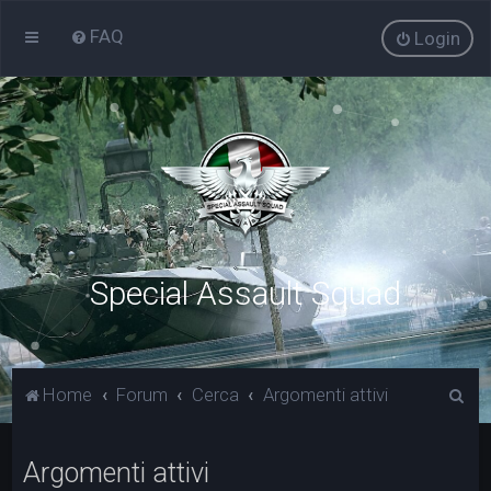
FAQ
Login
Special Assault Squad
C
Home
Forum
Cerca
Argomenti attivi
e
r
Argomenti attivi
c