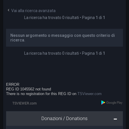
a
Vai alla ricerca avanzata
La ricerca ha trovato 0 risultati • Pagina
1
di
1
Nessun argomento o messaggio con questo criterio di
ricerca.
La ricerca ha trovato 0 risultati • Pagina
1
di
1
ERROR
REG ID 1045562 not found
There is no registration for this REG ID on
TSViewer.com
Donazioni / Donations