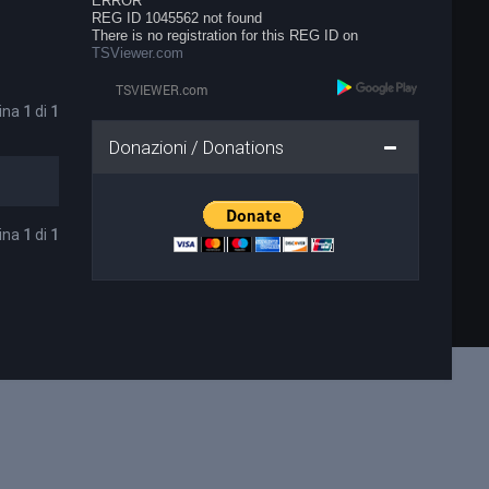
ERROR
REG ID 1045562 not found
There is no registration for this REG ID on
TSViewer.com
gina
1
di
1
Donazioni / Donations
gina
1
di
1