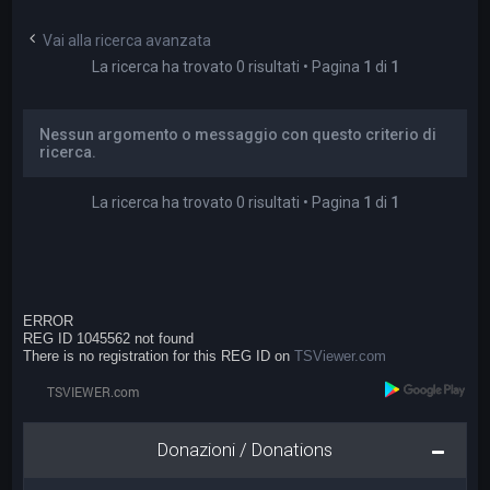
a
Vai alla ricerca avanzata
La ricerca ha trovato 0 risultati • Pagina
1
di
1
Nessun argomento o messaggio con questo criterio di
ricerca.
La ricerca ha trovato 0 risultati • Pagina
1
di
1
ERROR
REG ID 1045562 not found
There is no registration for this REG ID on
TSViewer.com
Donazioni / Donations