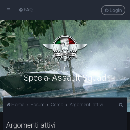
FAQ
Login
Special Assault Squad
C
Home
Forum
Cerca
Argomenti attivi
e
r
Argomenti attivi
c