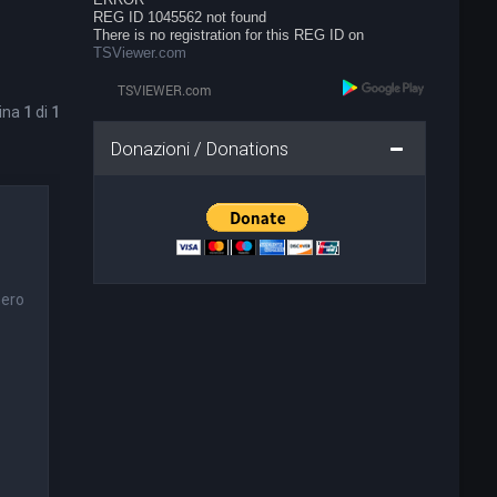
REG ID 1045562 not found
There is no registration for this REG ID on
TSViewer.com
gina
1
di
1
Donazioni / Donations
nero