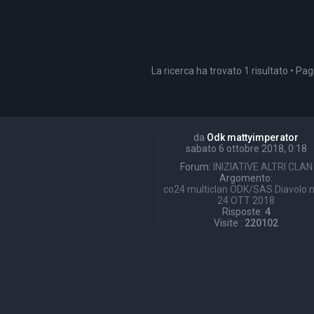
La ricerca ha trovato 1 risultato • Pa
da
Odk mattyimperator
sabato 6 ottobre 2018, 0:18
Forum:
INIZIATIVE ALTRI CLAN
Argomento:
co24 multiclan ODK/SAS Diavolo 
24 OTT 2018
Risposte:
4
Visite :
220102