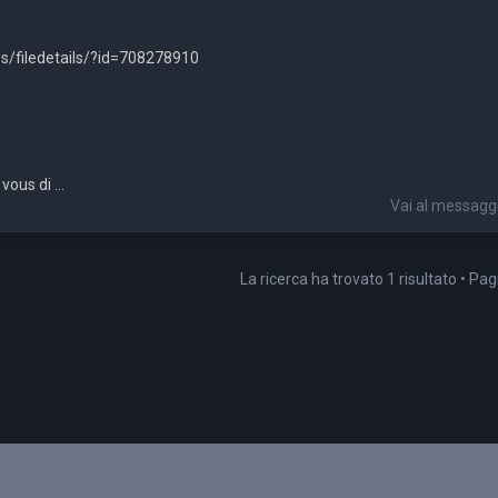
s/filedetails/?id=708278910
ous di ...
Vai al messagg
La ricerca ha trovato 1 risultato • Pa