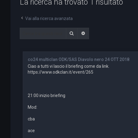
La ricerca ha trovato 1 risultato
Vai alla ricerca avanzata
Cerca
Ricerca avanzata
co24 multiclan ODK/SAS Diavolo nero 24 OTT 2018
Ciao a tutti vi lascio il briefing come da link.
https://www.odkclan.it/event/265
21:00 inizio briefing
Mod:
cba
ace