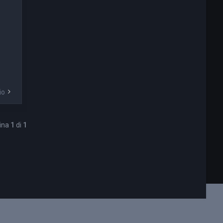
io
gina
1
di
1