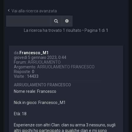
a
Vai alla ricerca avanzata
Cerca
Ricerca avanzata
La ricerca ha trovato 1 risultato • Pagina
1
di
1
da
Francesco_M1
giovedì 5 gennaio 2023, 0:44
Forum:
ARRUOLAMENTO
Argomento:
ARRUOLAMENTO FRANCESCO
Risposte:
0
Visite :
14433
ARRUOLAMENTO FRANCESCO
Nome reale: Francesco
Nick in gioco: Francesco_M1
Età: 18
Esperienze con altri Clan: clan su arma 3 nessuno, sugli
altri giochi ho partecipato a qualche clan e mi sono