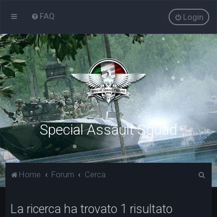
FAQ
Login
Special Assault Squad
C
Home
Forum
Cerca
e
r
La ricerca ha trovato 1 risultato
c