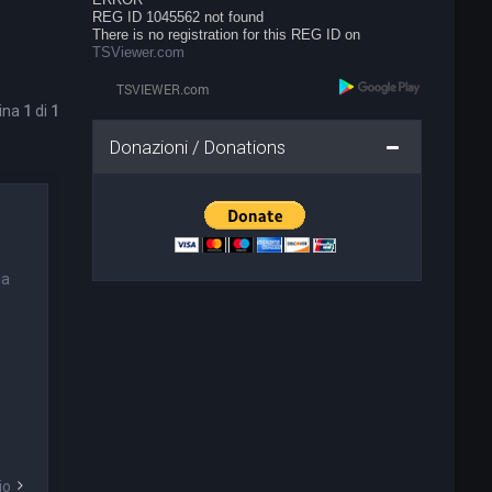
REG ID 1045562 not found
There is no registration for this REG ID on
TSViewer.com
gina
1
di
1
Donazioni / Donations
ia
io