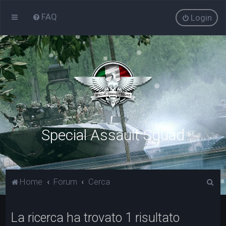
FAQ
Login
Special Assault Squad
C
Home
Forum
Cerca
e
r
La ricerca ha trovato 1 risultato
c