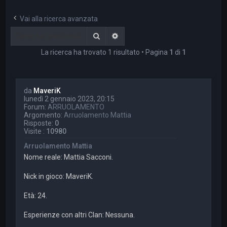
a
Vai alla ricerca avanzata
Cerca
Ricerca avanzata
La ricerca ha trovato 1 risultato • Pagina
1
di
1
da
MaveriK
lunedì 2 gennaio 2023, 20:15
Forum:
ARRUOLAMENTO
Argomento:
Arruolamento Mattia
Risposte:
0
Visite :
10980
Arruolamento Mattia
Nome reale: Mattia Sacconi.
Nick in gioco: MaveriK.
Età: 24.
Esperienze con altri Clan: Nessuna.