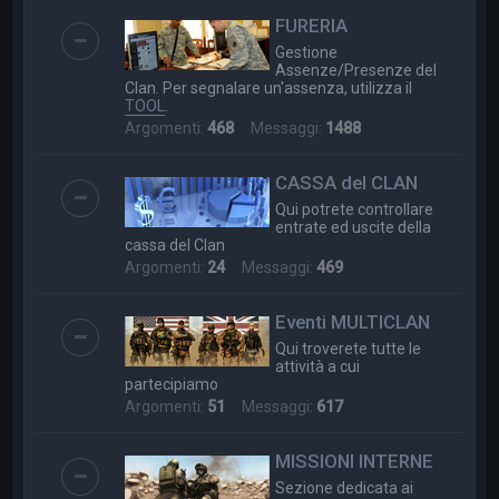
FURERIA
Gestione
Assenze/Presenze del
Clan. Per segnalare un'assenza, utilizza il
TOOL
.
Argomenti:
468
Messaggi:
1488
CASSA del CLAN
Qui potrete controllare
entrate ed uscite della
cassa del Clan
Argomenti:
24
Messaggi:
469
Eventi MULTICLAN
Qui troverete tutte le
attività a cui
partecipiamo
Argomenti:
51
Messaggi:
617
MISSIONI INTERNE
Sezione dedicata ai