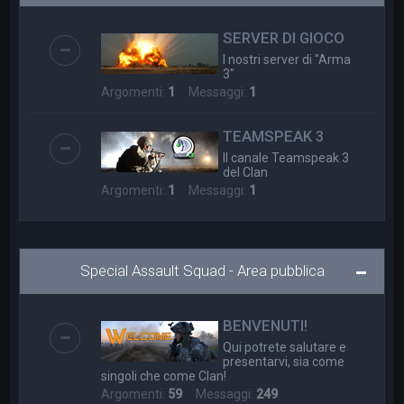
a
SERVER DI GIOCO
I nostri server di "Arma
3"
Argomenti:
1
Messaggi:
1
TEAMSPEAK 3
Il canale Teamspeak 3
del Clan
Argomenti:
1
Messaggi:
1
Special Assault Squad - Area pubblica
BENVENUTI!
Qui potrete salutare e
presentarvi, sia come
singoli che come Clan!
Argomenti:
59
Messaggi:
249