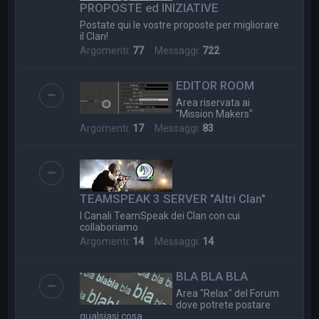
PROPOSTE ed INIZIATIVE
Postate qui le vostre proposte per migliorare
il Clan!
Argomenti:
77
Messaggi:
722
EDITOR ROOM
Area riservata ai
"Mission Makers"
Argomenti:
17
Messaggi:
83
TEAMSPEAK 3 SERVER "Altri Clan"
I Canali TeamSpeak dei Clan con cui
collaboriamo
Argomenti:
14
Messaggi:
14
BLA BLA BLA
Area "Relax" del Forum
dove potrete postare
qualsiasi cosa....