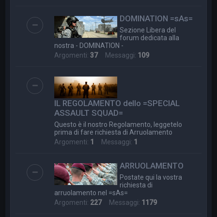
DOMINATION =sAs=
Sezione Libera del
forum dedicata alla
nostra - DOMINATION -
Argomenti:
37
Messaggi:
109
IL REGOLAMENTO dello =SPECIAL
ASSAULT SQUAD=
Questo è il nostro Regolamento, leggetelo
prima di fare richiesta di Arruolamento
Argomenti:
1
Messaggi:
1
ARRUOLAMENTO
Postate qui la vostra
richiesta di
arruolamento nel =sAs=
Argomenti:
227
Messaggi:
1179