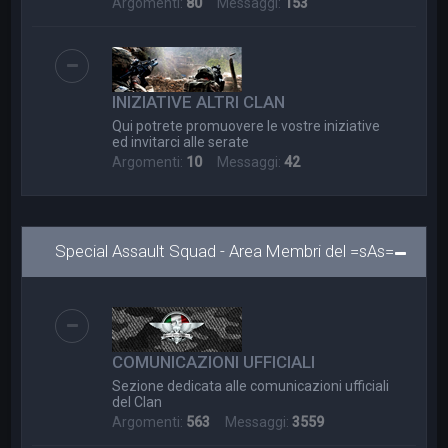
Argomenti:
80
Messaggi:
153
INIZIATIVE ALTRI CLAN
Qui potrete promuovere le vostre iniziative
ed invitarci alle serate
Argomenti:
10
Messaggi:
42
Special Assault Squad - Area Membri del =sAs=
COMUNICAZIONI UFFICIALI
Sezione dedicata alle comunicazioni ufficiali
del Clan
Argomenti:
563
Messaggi:
3559