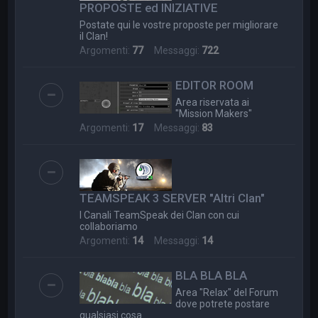
PROPOSTE ed INIZIATIVE
Postate qui le vostre proposte per migliorare
il Clan!
Argomenti:
77
Messaggi:
722
EDITOR ROOM
Area riservata ai
"Mission Makers"
Argomenti:
17
Messaggi:
83
TEAMSPEAK 3 SERVER "Altri Clan"
I Canali TeamSpeak dei Clan con cui
collaboriamo
Argomenti:
14
Messaggi:
14
BLA BLA BLA
Area "Relax" del Forum
dove potrete postare
qualsiasi cosa....