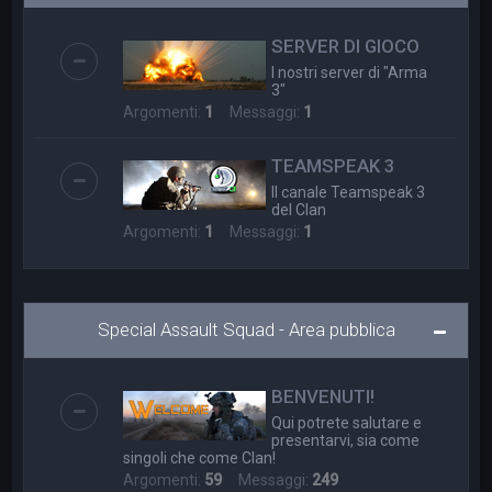
a
SERVER DI GIOCO
I nostri server di "Arma
3"
Argomenti:
1
Messaggi:
1
TEAMSPEAK 3
Il canale Teamspeak 3
del Clan
Argomenti:
1
Messaggi:
1
Special Assault Squad - Area pubblica
BENVENUTI!
Qui potrete salutare e
presentarvi, sia come
singoli che come Clan!
Argomenti:
59
Messaggi:
249