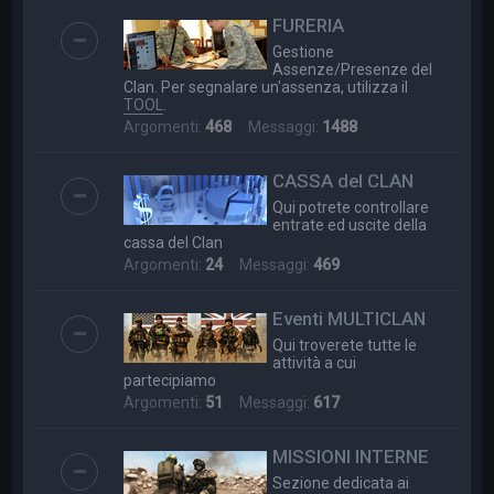
FURERIA
Gestione
Assenze/Presenze del
Clan. Per segnalare un'assenza, utilizza il
TOOL
.
Argomenti:
468
Messaggi:
1488
CASSA del CLAN
Qui potrete controllare
entrate ed uscite della
cassa del Clan
Argomenti:
24
Messaggi:
469
Eventi MULTICLAN
Qui troverete tutte le
attività a cui
partecipiamo
Argomenti:
51
Messaggi:
617
MISSIONI INTERNE
Sezione dedicata ai