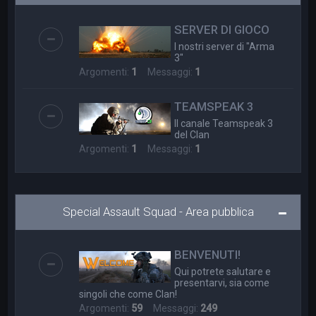
a
SERVER DI GIOCO
I nostri server di "Arma
3"
Argomenti:
1
Messaggi:
1
TEAMSPEAK 3
Il canale Teamspeak 3
del Clan
Argomenti:
1
Messaggi:
1
Special Assault Squad - Area pubblica
BENVENUTI!
Qui potrete salutare e
presentarvi, sia come
singoli che come Clan!
Argomenti:
59
Messaggi:
249