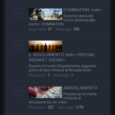
DOMINATION =sAs=
Sezione Libera del
forum dedicata alla
nostra - DOMINATION -
Argomenti:
37
Messaggi:
109
IL REGOLAMENTO dello =SPECIAL
ASSAULT SQUAD=
Questo è il nostro Regolamento, leggetelo
prima di fare richiesta di Arruolamento
Argomenti:
1
Messaggi:
1
ARRUOLAMENTO
Postate qui la vostra
richiesta di
arruolamento nel =sAs=
Argomenti:
227
Messaggi:
1179