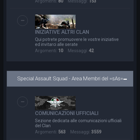
Argomenti:
80
Messaggi:
153
INIZIATIVE ALTRI CLAN
Qui potrete promuovere le vostre iniziative
ed invitarci alle serate
Argomenti:
10
Messaggi:
42
Special Assault Squad - Area Membri del =sAs=
COMUNICAZIONI UFFICIALI
Sezione dedicata alle comunicazioni ufficiali
del Clan
Argomenti:
563
Messaggi:
3559