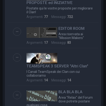
PROPOSTE ed INIZIATIVE
Postate qui le vostre proposte per migliorare
il Clan!
Argomenti:
77
Messaggi:
722
EDITOR ROOM
Area riservata ai
"Mission Makers"
Argomenti:
17
Messaggi:
83
TEAMSPEAK 3 SERVER "Altri Clan"
I Canali TeamSpeak dei Clan con cui
collaboriamo
Argomenti:
14
Messaggi:
14
BLA BLA BLA
Area "Relax" del Forum
dove potrete postare
qualsiasi cosa....